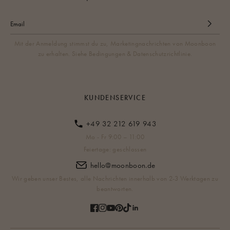
Mit der Anmeldung stimmst du zu, Marketingnachrichten von Moonboon
zu erhalten. Siehe Bedingungen & Datenschutzrichtlinie.
KUNDENSERVICE
+49 32 212 619 943
Mo - Fr 9:00 – 11:00
Feiertage: geschlossen
hello@moonboon.de
Wir geben unser Bestes, alle Nachrichten innerhalb von 2-3 Werktagen zu
beantworten.