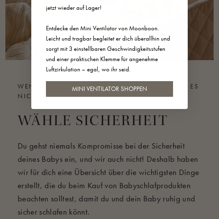
jetzt wieder auf Lager!
• Wasserdichter Matratzenschoner
• Moskitonetz für Wiege und Zwillings-Federwiege
Entdecke den Mini Ventilator von Moonboon.
• Deckenhalterung
Leicht und tragbar begleitet er dich überallhin und
sorgt mit 3 einstellbaren Geschwindigkeitsstufen
• Türklammer
und einer praktischen Klemme für angenehme
• Matratzen Fixi
Luftzirkulation – egal, wo ihr seid.
• Spannbettlaken für Wiege
WENN ES NICHT SICHER IST, VERKAUFEN WIR ES
MINI VENTILATOR SHOPPEN
NICHT
WÄHLE SICHERHEIT
Du gehst niemals Kompromisse bei der Sicherheit
deines Babys ein, und wir auch nicht! Deshalb haben
wir für dich eine Übersicht über die wichtigsten Dinge
erstellt, die du beim Kauf von Babyschlafprodukten
beachten solltest, damit du und dein Baby ruhig und
sicher schlafen könnt.