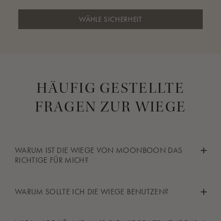
WÄHLE SICHERHEIT
HÄUFIG GESTELLTE
FRAGEN ZUR WIEGE
WARUM IST DIE WIEGE VON MOONBOON DAS
RICHTIGE FÜR MICH?
Die Wiege revolutioniert den Markt für funktionale
WARUM SOLLTE ICH DIE WIEGE BENUTZEN?
Schlafmöbel, weil sie dem Feder- und Wiegenmotorsystem von
Moonboon ganz neue Anwendungsmöglichkeiten eröffnet. Sie
Die Wiege hat eine lange Liegefläche, einen ebenen Boden