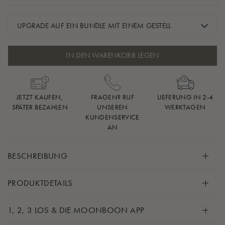
UPGRADE AUF EIN BUNDLE MIT EINEM GESTELL
IN DEN WARENKORB LEGEN
JETZT KAUFEN,
FRAGEN? RUF
LIEFERUNG IN 2-4
SPÄTER BEZAHLEN
UNSEREN
WERKTAGEN
KUNDENSERVICE
AN
BESCHREIBUNG
Wenn du ein Baby hast, das Schwierigkeiten hat, den
PRODUKTDETAILS
nötigen Schlaf zu bekommen, kann sich das Elterndasein
wie ein harter Job anfühlen. Unser unentbehrliches Bundle
Inhalt:
1, 2, 3 LOS & DIE MOONBOON APP
mit der Wiege ist die helfende Hand, die dir und deinem
Wiege