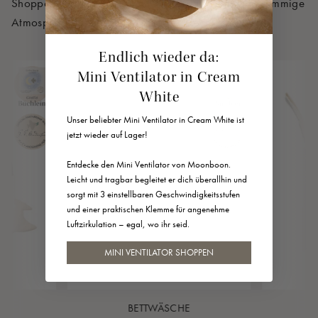
Shoppe den Look und schaffe eine traumhafte und stimmige
Atmosphäre für das Reich deines kleinen Schatzes.
Endlich wieder da:
Mini Ventilator in Cream
White
Unser beliebter Mini Ventilator in Cream White ist
jetzt wieder auf Lager!
Entdecke den Mini Ventilator von Moonboon.
Leicht und tragbar begleitet er dich überallhin und
sorgt mit 3 einstellbaren Geschwindigkeitsstufen
und einer praktischen Klemme für angenehme
Luftzirkulation – egal, wo ihr seid.
MINI VENTILATOR SHOPPEN
BETTWÄSCHE