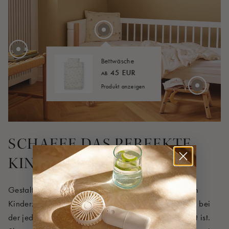
40 EUR
AB
45 EUR
30 EUR
Bettwäsche
45 EUR
AB
Produkt anzeigen
4 EUR
SCHAFFE DAS PERFEKTE
KINDERZIMMER
Gestalte ein gemütliches und harmonisches Design im
Kinderzimmer mit unserer Over the Moon-Kollektion, bei
der jedes Produkt perfekt auf die anderen abgestimmt ist.