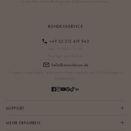
zu erhalten. Siehe Bedingungen & Datenschutzrichtlinie.
KUNDENSERVICE
+49 32 212 619 943
Mo - Fr 9:00 – 11:00
Feiertage: geschlossen
hello@moonboon.de
Wir geben unser Bestes, alle Nachrichten innerhalb von 2-3 Werktagen zu
beantworten.
SUPPORT
MEHR ERFAHREN