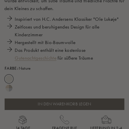
wurde entwickelt, um süße Träume und friedliche Nächte für
dein Kleines zu schaffen.
Inspiriert von H.C. Andersens Klassiker "Ole Lukøje"
Zeitloses und beruhigendes Design für alle
Kinderzimmer
Hergestellt mit Bio-Baumwolle
Das Produkt enthält eine kostenlose
Gutenachtgeschichte
für süßere Träume
FARBE:
Nature
IN DEN WARENKORB LEGEN
14 TAGE
FRAGEN? RUF
LIEFERUNG IN 2-4