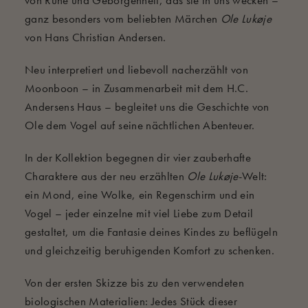
ganz besonders vom beliebten Märchen
Ole Lukøje
von Hans Christian Andersen.
Neu interpretiert und liebevoll nacherzählt von
Moonboon – in Zusammenarbeit mit dem H.C.
Andersens Haus – begleitet uns die Geschichte von
Ole dem Vogel auf seine nächtlichen Abenteuer.
In der Kollektion begegnen dir vier zauberhafte
Charaktere aus der neu erzählten
Ole Lukøje
-Welt:
ein Mond, eine Wolke, ein Regenschirm und ein
Vogel – jeder einzelne mit viel Liebe zum Detail
gestaltet, um die Fantasie deines Kindes zu beflügeln
und gleichzeitig beruhigenden Komfort zu schenken.
Von der ersten Skizze bis zu den verwendeten
biologischen Materialien: Jedes Stück dieser