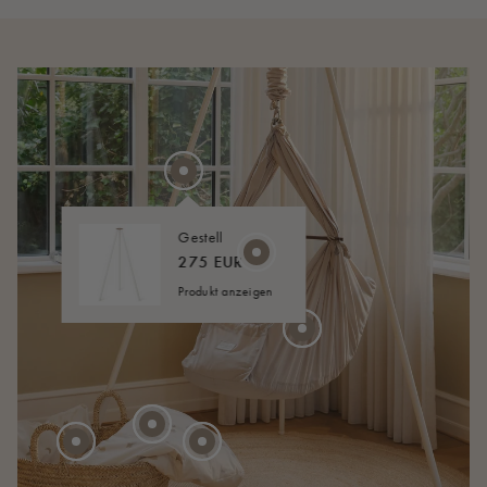
Gestell
275 EUR
Produkt anzeigen
45 EUR
AB
20 EUR
40 EUR
AB
AB
40 EUR