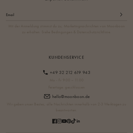
Mit der Anmeldung stimmst du zu, Marketingnachrichten von Moonboon
zu erhalten. Siehe Bedingungen & Datenschutzrichtlinie.
KUNDENSERVICE
+49 32 212 619 943
Mo - Fr 9:00 – 11:00
Feiertage: geschlossen
hello@moonboon.de
Wir geben unser Bestes, alle Nachrichten innerhalb von 2-3 Werktagen zu
beantworten.