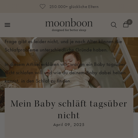
250.000+ glückliche Eltern
Warum schläft mein Baby tagsüber nicht? Diese Frage
0
haben sich wohl die meisten Eltern schon irgendwann
einmal gestellt. Die kurze und pauschale Antwort auf diese
Frage gibt es leider nicht, und je nach Alter können die
Schlafprobleme unterschiedliche Gründe haben.
In diesem Artikel erklären wir, warum ein Baby tagsüber
nicht schlafen will und wie du deinem Baby dabei helfen
kannst, in den Schlaf zu finden.
Mein Baby schläft tagsüber
nicht
Was hindert mein Baby am
April 09, 2025
Mittagsschlaf?