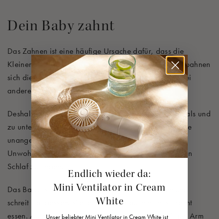
Dein Baby zahnt
Das Zahnen ist eine häufige Ursache dafür, dass die
Kleinen nicht einschlafen können. Bei einigen Babys bahnen
sich die ersten Zähne mit 3-4 Monaten ihren Weg, bei
anderen erst mit 6 Monaten.
Deshalb tritt das Zahnen im ersten Lebensjahr mehrmals und
zu unterschiedlichen Zeitpunkten auf, und es kann eine
unangenehme Phase sein. Die Schmerzen und das
Unwohlsein können dein Baby davon abhalten, in den
Schlaf zu finden.
Endlich wieder da:
Mini Ventilator in Cream
Das Baby ist dann müde, will aber nicht schlafen und
White
schreit stattdessen. Vielleicht will es auch nicht so recht
essen. Auch hier beruhigen Kuscheleinheiten, auf den Arm
Unser beliebter Mini Ventilator in Cream White ist