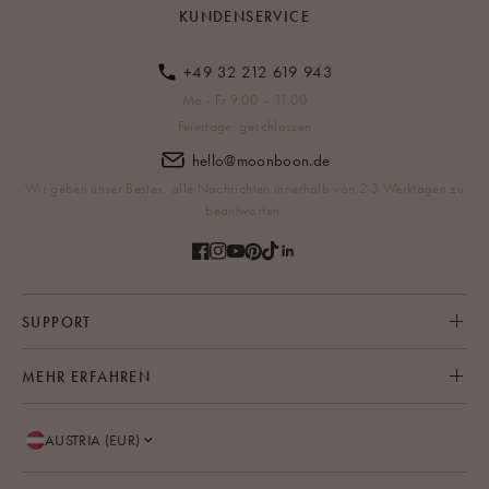
KUNDENSERVICE
+49 32 212 619 943
Mo - Fr 9:00 – 11:00
Feiertage: geschlossen
hello@moonboon.de
Wir geben unser Bestes, alle Nachrichten innerhalb von 2-3 Werktagen zu
beantworten.
SUPPORT
MEHR ERFAHREN
AUSTRIA (EUR)