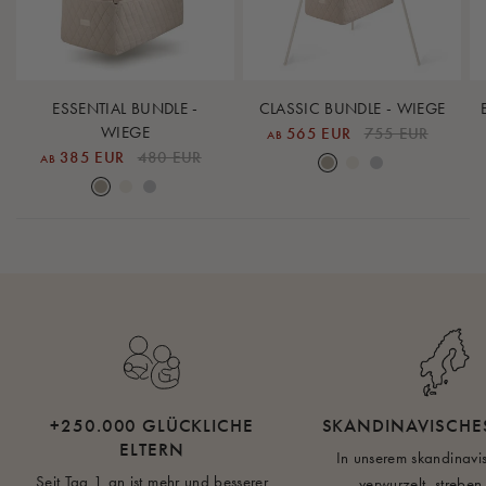
ESSENTIAL BUNDLE -
CLASSIC BUNDLE - WIEGE
WIEGE
565 EUR
755 EUR
AB
Earth
Nature
Lunar Rock
385 EUR
480 EUR
AB
Earth
Nature
Lunar Rock
+250.000 GLÜCKLICHE
SKANDINAVISCHE
ELTERN
In unserem skandinavi
Seit Tag 1 an ist mehr und besserer
verwurzelt, streben