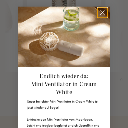
Endlich wieder da:
MINI VENTILATOR
WHI
Mini Ventilator in Cream
40 EUR
Cream White
Lunar Rock
Rose Cloud
White
Unser beliebter Mini Ventilator in Cream White ist
jetzt wieder auf Lager!
Entdecke den Mini Ventilator von Moonboon.
Leicht und tragbar begleitet er dich überallhin und