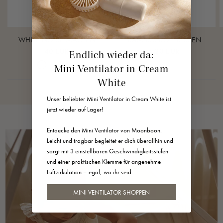
Gewicht
125 g
WHITE NOISE MACHINE
BAMBUS KOPFKISSEN
Dimensionen
40 EUR
20 EUR
AB
Endlich wieder da:
Cream White
Warm Sand
Lunar Rock
Rose Cloud
Durchmesser: 9 cm
Mini Ventilator in Cream
Silikon-Strap: 4 cm Länge
White
Unser beliebter Mini Ventilator in Cream White ist
Material
jetzt wieder auf Lager!
•Lautsprächer Gehäuse: Weisses ABS Plastik
Entdecke den Mini Ventilator von Moonboon.
Leicht und tragbar begleitet er dich überallhin und
•Textilien: Graues Leinen
sorgt mit 3 einstellbaren Geschwindigkeitsstufen
und einer praktischen Klemme für angenehme
•Silkon-Strap und Knöpfe: Silikon
Luftzirkulation – egal, wo ihr seid.
MINI VENTILATOR SHOPPEN
Pflege
Mit einem trockenen Tuch abwischen.