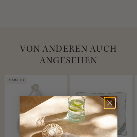
• Geräusch Wiedergabe: 30 Stunden
• Geräusch Wiedergabe und Licht: 20 Stunden
• Licht: 100 Stunden
Eingebautes Nachtlicht
VON ANDEREN AUCH
Ein angenehmes und warmes Nachtlicht ist in den
ANGESEHEN
Lausprecher eingebaut (3000 K), dass leicht an- und aus
geschaltet werden kann.
BESTSELLER
Timer-Funktion
Mit zwei eingebauten Timer-Funktionen: 1 und 2 Stunden
Sicherheit
Die maximale wiedergabe Lautstärke beträgt 60 Dezibel.
Der Lautsprecher entspricht der europäischen
Sicherheitsnorm EN 71-1.