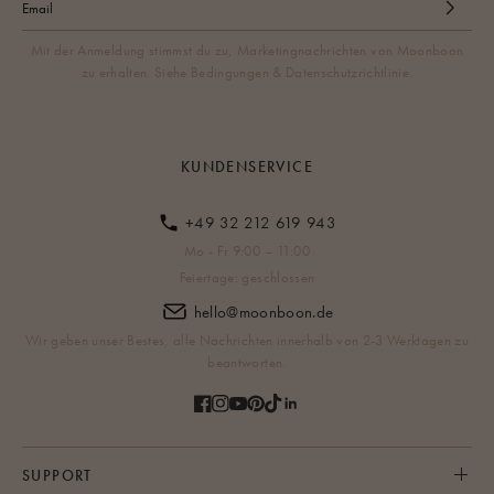
erwarten, dass kleine Babys die Nacht durchschlafen, ohne
eine Flasche, einen Windelwechsel oder ein bisschen Kuscheln
Mit der Anmeldung stimmst du zu, Marketingnachrichten von Moonboon
zu brauchen.
zu erhalten. Siehe Bedingungen & Datenschutzrichtlinie.
Spreche mit deinem Kinderarzt, wenn dein Baby mit
zunehmendem Alter Schwierigkeiten hat, allein zu schlafen.
KUNDENSERVICE
+49 32 212 619 943
Mo - Fr 9:00 – 11:00
Feiertage: geschlossen
hello@moonboon.de
Wir geben unser Bestes, alle Nachrichten innerhalb von 2-3 Werktagen zu
beantworten.
SUPPORT