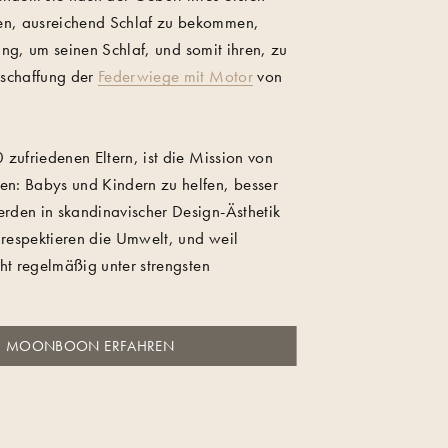
en, ausreichend Schlaf zu bekommen,
ng, um seinen Schlaf, und somit ihren, zu
Erschaffung der
Federwiege mit Motor
von
zufriedenen Eltern, ist die Mission von
n: Babys und Kindern zu helfen, besser
erden in skandinavischer Design-Ästhetik
 respektieren die Umwelt, und weil
teht regelmäßig unter strengsten
R MOONBOON ERFAHREN