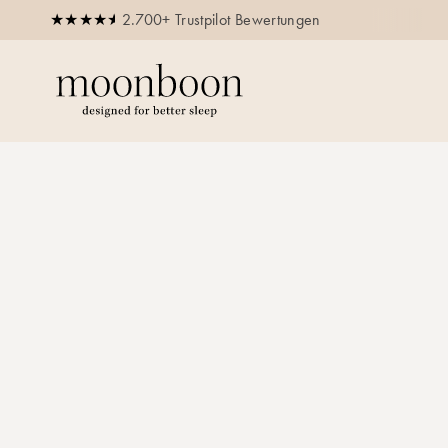
2.700+ Trustpilot Bewertungen
etzt kaufen, später bezahlen