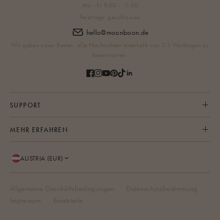
Mo - Fr 9:00 – 11:00
Feiertage: geschlossen
hello@moonboon.de
Wir geben unser Bestes, alle Nachrichten innerhalb von 2-3 Werktagen zu
beantworten.
SUPPORT
MEHR ERFAHREN
AUSTRIA (EUR)
Allgemeine Geschäftsbedingungen
Datenschutzbestimmung
Impressum
Ersatzteile