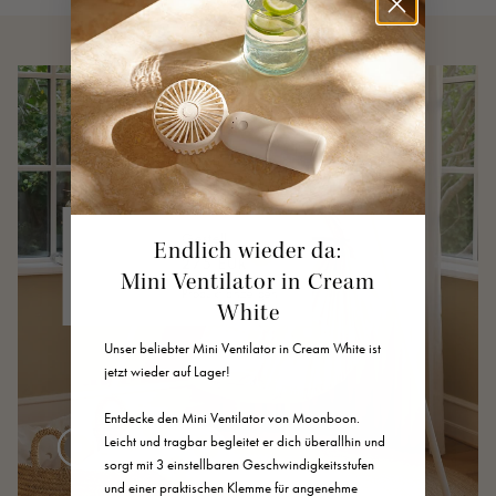
Gestell
Endlich wieder da:
275 EUR
Mini Ventilator in Cream
Produkt anzeigen
45 EUR
White
AB
20 EUR
40 EUR
AB
AB
40 EUR
Unser beliebter Mini Ventilator in Cream White ist
jetzt wieder auf Lager!
Entdecke den Mini Ventilator von Moonboon.
Leicht und tragbar begleitet er dich überallhin und
sorgt mit 3 einstellbaren Geschwindigkeitsstufen
und einer praktischen Klemme für angenehme