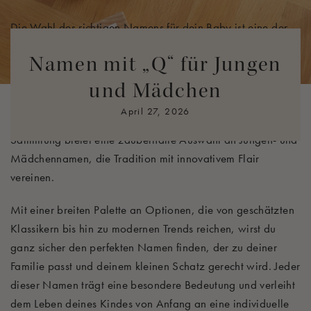
Die Wahl des richtigen Namens für dein Baby ist eine der
aufregendsten und zugleich wichtigeren Aufgaben für jedes
Namen mit „Q“ für Jungen
Elternpaar. Ob du nach einem modernen Namen suchst, der
frisch und stilvoll wirkt, oder einem klassischen Namen, der
und Mädchen
zeitlose Anziehungskraft besitzt – deine Entscheidung sollte
April 27, 2026
sowohl Charme als auch Bedeutung tragen. Diese
Sammlung bietet eine zauberhafte Auswahl an Jungen- und
Mädchennamen, die Tradition mit innovativem Flair
vereinen.
Mit einer breiten Palette an Optionen, die von geschätzten
Klassikern bis hin zu modernen Trends reichen, wirst du
ganz sicher den perfekten Namen finden, der zu deiner
Familie passt und deinem kleinen Schatz gerecht wird. Jeder
dieser Namen trägt eine besondere Bedeutung und verleiht
dem Leben deines Kindes von Anfang an eine individuelle