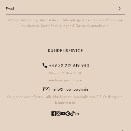
Mit der Anmeldung stimmst du zu, Marketingnachrichten von Moonboon
zu erhalten. Siehe Bedingungen & Datenschutzrichtlinie.
KUNDENSERVICE
+49 32 212 619 943
Mo - Fr 9:00 – 11:00
Feiertage: geschlossen
hello@moonboon.de
Wir geben unser Bestes, alle Nachrichten innerhalb von 2-3 Werktagen zu
beantworten.