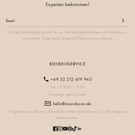
Experten bekommen!
Mit der Anmeldung stimmst du zu, Marketingnachrichten von Moonboon
zu erhalten. Siehe Bedingungen & Datenschutzrichtlinie.
KUNDENSERVICE
+49 32 212 619 943
Mo - Fr 9:00 – 11:00
Feiertage: geschlossen
hello@moonboon.de
Wir geben unser Bestes, alle Nachrichten innerhalb von 2-3 Werktagen zu
beantworten.