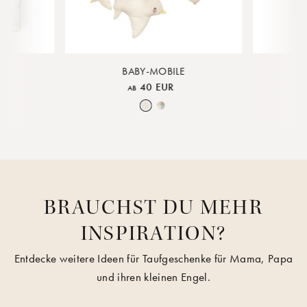
BABY-MOBILE
40 EUR
AB
e
 Rock
Piped Rose Cloud
Nature
Moon Mix
BRAUCHST DU MEHR
INSPIRATION?
Entdecke weitere Ideen für Taufgeschenke für Mama, Papa
und ihren kleinen Engel.