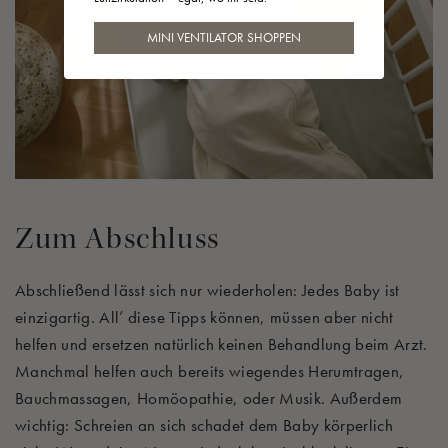
MINI VENTILATOR SHOPPEN
Zum Abschluss
Abschließend lässt sich nur wiederholen: Jedes Baby ist
einzigartig. All’ diese Tipps können, müssen aber nicht
helfen und ersetzen natürlich keinen Behandlung beim Arzt.
Manchmal helfen auch bereits wiegendes Herumtragen,
Bauchmassagen
, Homöopathie, oder Musik. Außerdem
wichtig: Schreien an sich schadet dem Baby körperlich