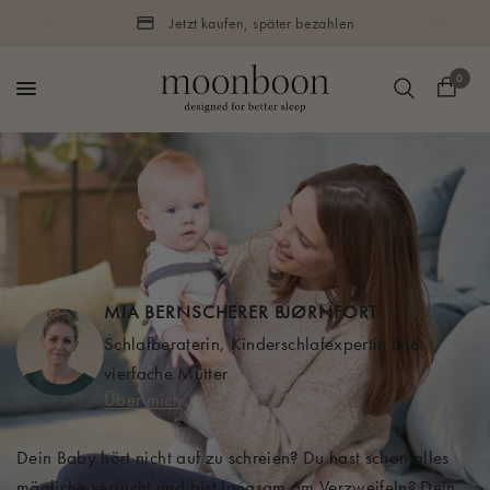
Jetzt kaufen, später bezahlen
0
MIA BERNSCHERER BJØRNFORT
Schlafberaterin, Kinderschlafexpertin und
vierfache Mutter
Über mich
Dein Baby hört nicht auf zu schreien? Du hast schon alles
mögliche versucht und bist langsam am Verzweifeln? Dein