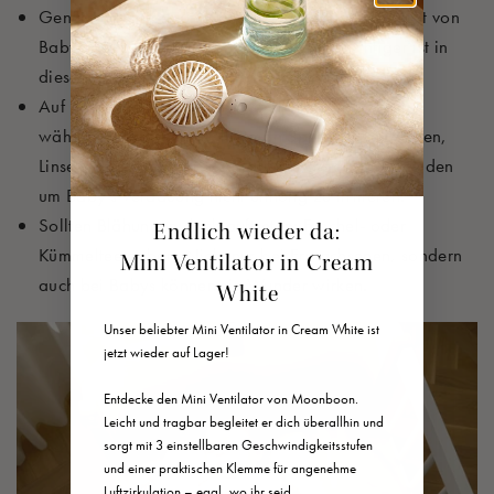
Genügend trinken und füttern. Der Verdauungstrakt von
Babys muss sich erst entwickeln. Umso wichtiger ist in
dieser Phase Aufstoßen.
Auf blähende Lebensmittel verzichten. Vor allem
während der Stillzeit sollte man Speisen wie Bohnen,
Linsen, Paprika und Co. so gut wie möglich vermeiden
um Baby’s Verdauung nicht unnötig zu irritieren.
Sollten Blähungen doch auftreten: Fenchel- oder
Endlich wieder da:
Kümmeltee geben. Nicht nur bei Erwachsenen, sondern
Mini Ventilator in Cream
auch bei Babys können sie Wunder wirken.
White
Unser beliebter Mini Ventilator in Cream White ist
jetzt wieder auf Lager!
Entdecke den Mini Ventilator von Moonboon.
Leicht und tragbar begleitet er dich überallhin und
sorgt mit 3 einstellbaren Geschwindigkeitsstufen
und einer praktischen Klemme für angenehme
Luftzirkulation – egal, wo ihr seid.