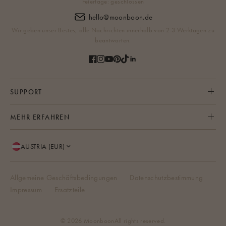
Feiertage: geschlossen
hello@moonboon.de
Wir geben unser Bestes, alle Nachrichten innerhalb von 2-3 Werktagen zu
beantworten.
SUPPORT
MEHR ERFAHREN
AUSTRIA (EUR)
Allgemeine Geschäftsbedingungen
Datenschutzbestimmung
Impressum
Ersatzteile
© 2026 Moonboon
All rights reserved.