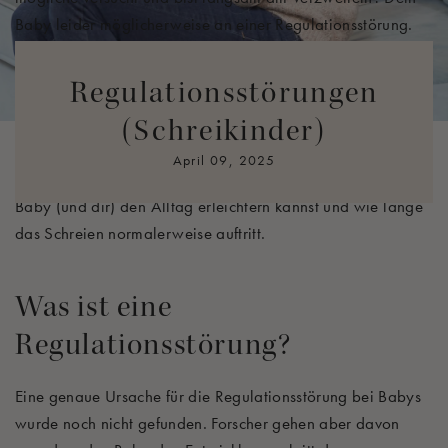
Baby leider möglicherweise an einer Regulationsstörung.
Eine Regulationsstörung, oder auch Dreimonatskolik
genannt, zeichnet sich meist durch exzessives Schreien ab.
Regulationsstörungen
(Schreikinder)
Klingt nach deinem Baby? Dieser Blogpost soll dir dabei
helfen, eine Regulationsstörung richtig einordnen zu
April 09, 2025
können. Außerdem bekommst du Tipps, wie du deinem
Baby (und dir) den Alltag erleichtern kannst und wie lange
das Schreien normalerweise auftritt.
Was ist eine
Regulationsstörung?
Eine genaue Ursache für die Regulationsstörung bei Babys
wurde noch nicht gefunden. Forscher gehen aber davon