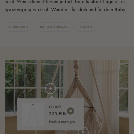
nicht. Wenn deine Nerven jedoch bereits blank liegen: Ein
Spaziergang wirkt oft Wunder - für dich und für dein Baby.
GESUNDHEIT
IST DAS NORMAL?
PHASEN
Gestell
275 EUR
Produkt anzeigen
45 EUR
AB
20 EUR
40 EUR
AB
AB